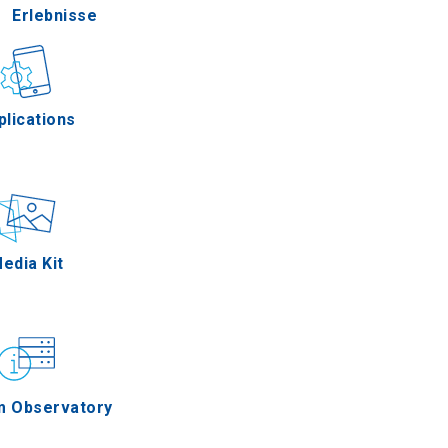
Erlebnisse
Gastronomie
plications
Ereignisse
edia Kit
m Observatory