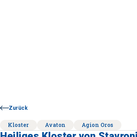
Zurück
Kloster
Avaton
Agion Oros
Heiliges Kloster von Stavron