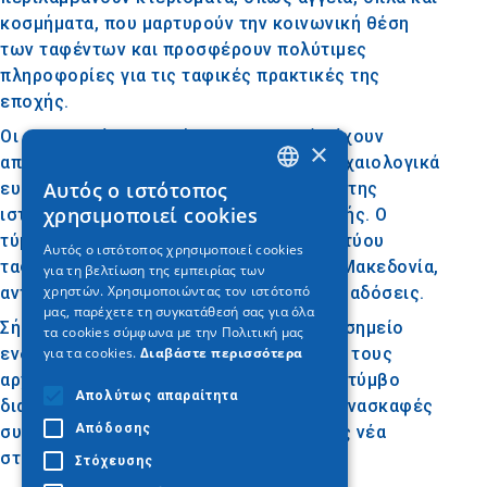
κοσμήματα, που μαρτυρούν την κοινωνική θέση
των ταφέντων και προσφέρουν πολύτιμες
πληροφορίες για τις ταφικές πρακτικές της
εποχής.
Οι ανασκαφές στον τύμβο της Μεσιάς έχουν
×
αποκαλύψει ταφικά μνημεία και άλλα αρχαιολογικά
Αυτός ο ιστότοπος
ευρήματα που βοηθούν στην κατανόηση της
GREEK
χρησιμοποιεί cookies
ιστορίας και του πολιτισμού της περιοχής. Ο
ENGLISH
τύμβος είναι μέρος ενός ευρύτερου δικτύου
Αυτός ο ιστότοπος χρησιμοποιεί cookies
ταφικών τύμβων που συναντώνται στη Μακεδονία,
για τη βελτίωση της εμπειρίας των
GERMAN
χρηστών. Χρησιμοποιώντας τον ιστότοπό
αντανακλώντας τις αρχαίες ταφικές παραδόσεις.
μας, παρέχετε τη συγκατάθεσή σας για όλα
Σήμερα, ο τύμβος της Μεσιάς αποτελεί σημείο
τα cookies σύμφωνα με την Πολιτική μας
για τα cookies.
Διαβάστε περισσότερα
ενδιαφέροντος για τους επισκέπτες και τους
αρχαιολόγους. Η περιοχή γύρω από τον τύμβο
Απολύτως απαραίτητα
διατηρείται και προστατεύεται, ενώ οι ανασκαφές
Απόδοσης
συνεχίζονται, αποκαλύπτοντας συνεχώς νέα
στοιχεία για την ιστορία του τόπου.
Στόχευσης