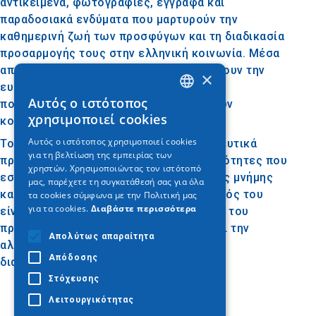
αντικείμενα, φωτογραφίες, έγγραφα και
παραδοσιακά ενδύματα που μαρτυρούν την
καθημερινή ζωή των προσφύγων και τη διαδικασία
προσαρμογής τους στην ελληνική κοινωνία. Μέσα
από τις εκθέσεις του, οι επισκέπτες έχουν την
×
ευκαιρία να γνωρίσουν τις ρίζες και την
Αυτός ο ιστότοπος
πολιτιστική ταυτότητα των προσφυγικών
GREEK
χρησιμοποιεί cookies
κοινοτήτων.
ENGLISH
Αυτός ο ιστότοπος χρησιμοποιεί cookies
Το μουσείο διοργανώνει επίσης εκπαιδευτικά
για τη βελτίωση της εμπειρίας των
GERMAN
προγράμματα, εκδηλώσεις και δραστηριότητες που
χρηστών. Χρησιμοποιώντας τον ιστότοπό
εστιάζουν στην προώθηση της ιστορικής μνήμης
μας, παρέχετε τη συγκατάθεσή σας για όλα
και της κοινωνικής ενσωμάτωσης. Σκοπός του
τα cookies σύμφωνα με την Πολιτική μας
για τα cookies.
Διαβάστε περισσότερα
είναι να διατηρήσει ζωντανή την ιστορία του
προσφυγικού ελληνισμού και να προάγει την
Απολύτως απαραίτητα
αλληλεγγύη και την κατανόηση μεταξύ
Απόδοσης
διαφορετικών πολιτισμών.
Στόχευσης
Λειτουργικότητας