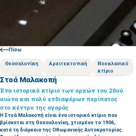
Πίσω
Θεσσαλονίκη
Αρχιτεκτονική
Νεοκλασικό
κτίριο
Στοά Μαλακοπή
Ένα ιστορικό κτίριο των αρχών του 20ού
αιώνα και πολύ ενδιαφέρων περίπατος
στο κέντρο της αγοράς
Η Στοά Μαλακοπή είναι ένα ιστορικό κτίριο που
βρίσκεται στη Θεσσαλονίκη, χτισμένο το 1906,
κατά τη διάρκεια της Οθωμανικής Αυτοκρατορίας.