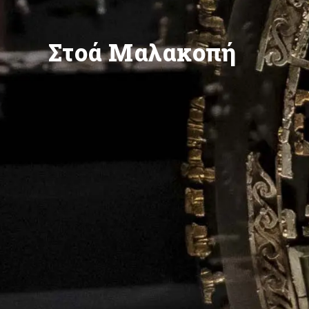
Στοά Μαλακοπή