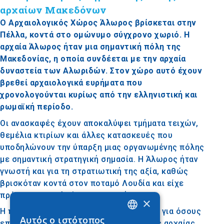
αρχαίων Μακεδόνων
Ο Αρχαιολογικός Χώρος Άλωρος βρίσκεται στην
Πέλλα, κοντά στο ομώνυμο σύγχρονο χωριό. Η
αρχαία Άλωρος ήταν μια σημαντική πόλη της
Μακεδονίας, η οποία συνδέεται με την αρχαία
δυναστεία των Αλωριδών. Στον χώρο αυτό έχουν
βρεθεί αρχαιολογικά ευρήματα που
χρονολογούνται κυρίως από την ελληνιστική και
ρωμαϊκή περίοδο.
Οι ανασκαφές έχουν αποκαλύψει τμήματα τειχών,
θεμέλια κτιρίων και άλλες κατασκευές που
υποδηλώνουν την ύπαρξη μιας οργανωμένης πόλης
με σημαντική στρατηγική σημασία. Η Άλωρος ήταν
γνωστή και για τη στρατιωτική της αξία, καθώς
βρισκόταν κοντά στον ποταμό Λουδία και είχε
πρόσβαση σε πλούσια γεωργική γη.
×
Η περιοχή είναι ιδιαίτερα ενδιαφέρουσα για όσους
Αυτός ο ιστότοπος
επιθυμούν να γνωρίσουν την ιστορία της αρχαίας
GREEK