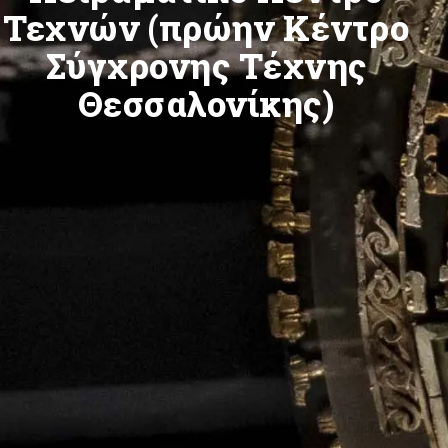
Τεχνών (πρώην Κέντρο
Σύγχρονης Τέχνης
Θεσσαλονίκης)