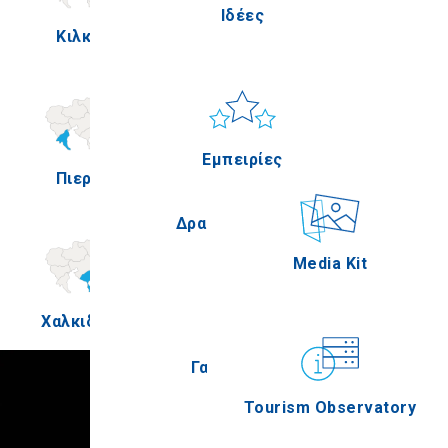
Ιδέες
Κιλκίς
Πέλλα
Ήλιος & Θάλασσα
Applications
Εμπειρίες
Πιερία
Σέρρες
Δραστηριότητες
Media Kit
Χαλκιδική
Άγιον Όρος
Γαστρονομία
Tourism Observatory