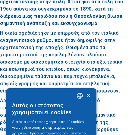
αρχιτεκτονικής στην πόλη. Χτίστηκε στα τέλη του
19ου αιώνα και συγκεκριμένα το 1890, κατά τη
διάρκεια μιας περιόδου που η Θεσσαλονίκη βίωσε
σημαντική ανάπτυξη και εκσυγχρονισμό.
Η οικία σχεδιάστηκε με επιρροές από τον ιταλικό
αναγεννησιακό ρυθμό, που ήταν δημοφιλής στην
αρχιτεκτονική της εποχής. Ορισμένα από τα
χαρακτηριστικά της περιλαμβάνουν πλούσιο
διάκοσμο με διακοσμητικά στοιχεία στα εξωτερικά
και εσωτερικά του κτιρίου, όπως κιονόκρανα,
διακοσμημένα ταβάνια και περίτεχνα μπαλκόνια,
σαφείς γραμμές και συμμετρία και επιβλητική
είσοδο, με ψηλά κολωνάκια που την πλαισιώνουν.
×
Αρχικά, το κτίριο φιλοξενούσε το ιταλικό
Αυτός ο ιστότοπος
GREEK
προξενείο και αργότερα έγινε οικία της
χρησιμοποιεί cookies
οικογένειας Σαλέμ, που διαδραμάτισε σημαντικό
ENGLISH
Αυτός ο ιστότοπος χρησιμοποιεί cookies
ρόλο στην κοινωνική και οικονομική ζωή της
για τη βελτίωση της εμπειρίας των
GERMAN
Θεσσαλονίκης. Το 1988, το κτίριο παραχωρήθηκε
χρηστών. Χρησιμοποιώντας τον ιστότοπό