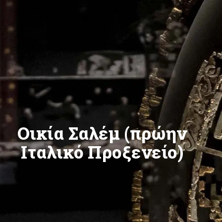
Οικία Σαλέμ (πρώην
Ιταλικό Προξενείο)