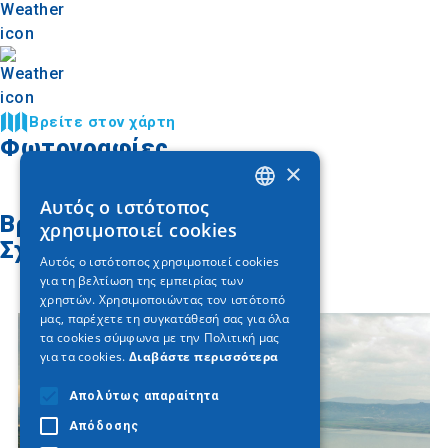
Βρείτε στον χάρτη
Φωτογραφίες
×
Αυτός ο ιστότοπος
GREEK
Βρείτε στον χάρτη
χρησιμοποιεί cookies
Σχετικά άρθρα
ENGLISH
Αυτός ο ιστότοπος χρησιμοποιεί cookies
για τη βελτίωση της εμπειρίας των
GERMAN
χρηστών. Χρησιμοποιώντας τον ιστότοπό
μας, παρέχετε τη συγκατάθεσή σας για όλα
τα cookies σύμφωνα με την Πολιτική μας
για τα cookies.
Διαβάστε περισσότερα
Απολύτως απαραίτητα
Απόδοσης