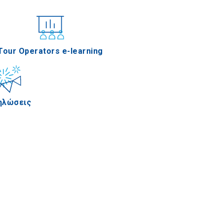
νέδρια
Tour Operators e-learning
ηλώσεις