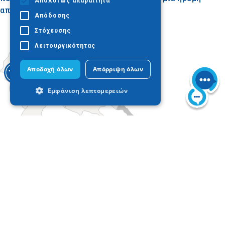
Απολύτως απαραίτητα
απόδραση από την καθημερινότητα.
Απόδοσης
Στόχευσης
Λειτουργικότητας
Αποδοχή όλων
Απόρριψη όλων
Εμφάνιση λεπτομερειών
Απολύτως απαραίτητα
Απόδοσης
Στόχευσης
Λειτουργικότητας
Today
Τα απολύτως απαραίτητα cookies
επιτρέπουν βασικές λειτουργίες του
ιστότοπου, όπως τη σύνδεση χρήστη και
τη διαχείριση λογαριασμού. Ο ιστότοπος
δεν μπορεί να χρησιμοποιηθεί σωστά
χωρίς τα απολύτως απαραίτητα cookies.
Προμηθευτής
Ονοματεπώνυμο
Λήξη
Περιγραφ
/ Πεδίο