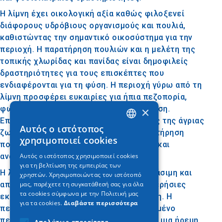
Η λίμνη έχει οικολογική αξία καθώς φιλοξενεί
διάφορους υδρόβιους οργανισμούς και πουλιά,
καθιστώντας την σημαντικό οικοσύστημα για την
περιοχή. Η παρατήρηση πουλιών και η μελέτη της
τοπικής χλωρίδας και πανίδας είναι δημοφιλείς
δραστηριότητες για τους επισκέπτες που
ενδιαφέρονται για τη φύση. Η περιοχή γύρω από τη
λίμνη προσφέρει ευκαιρίες για ήπια πεζοπορία,
φωτογράφηση και απλές βόλτες στη φύση.
×
Επιπλέον, οι φυσιολάτρες και οι λάτρεις της άγριας
Αυτός ο ιστότοπος
GREEK
ζωής μπορούν να απολαύσουν την παρατήρηση
χρησιμοποιεί cookies
πουλιών και άλλων ζώων σε ένα ήρεμο και
ENGLISH
Αυτός ο ιστότοπος χρησιμοποιεί cookies
αναζωογονητικό περιβάλλον.
για τη βελτίωση της εμπειρίας των
GERMAN
Η λίμνη Πικρολίμνη είναι εύκολα προσβάσιμη και
χρηστών. Χρησιμοποιώντας τον ιστότοπό
αποτελεί μια εξαιρετική επιλογή για ημερήσιες
μας, παρέχετε τη συγκατάθεσή σας για όλα
τα cookies σύμφωνα με την Πολιτική μας
εκδρομές ή μικρές αποδράσεις στη φύση. Η
για τα cookies.
Διαβάστε περισσότερα
περιοχή προσφέρει ήρεμο και απομονωμένο
περιβάλλον για εκείνους που αναζητούν μια ήρεμη