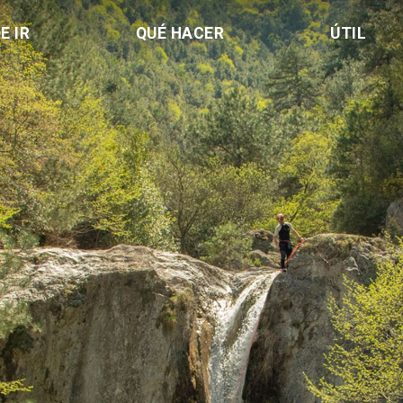
E IR
QUÉ HACER
ÚTIL