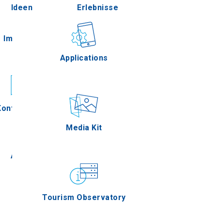
Ideen
Erlebnisse
Pella
Im Freien
Gastronomie
Applications
Serres
Konferenzen
Ereignisse
Media Kit
Agion Oros
Tourism Observatory