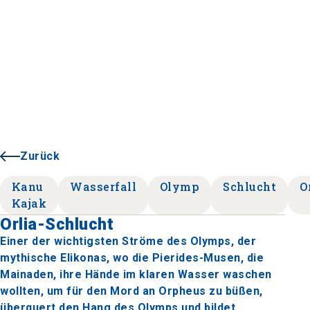
Zurück
Kanu
Wasserfall
Olymp
Schlucht
O
Kajak
Orlia-Schlucht
Einer der wichtigsten Ströme des Olymps, der
mythische Elikonas, wo die Pierides-Musen, die
Mainaden, ihre Hände im klaren Wasser waschen
wollten, um für den Mord an Orpheus zu büßen,
überquert den Hang des Olymps und bildet