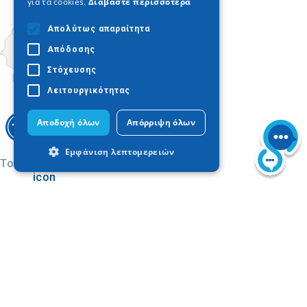
για τα cookies.
Διαβάστε περισσότερα
Απολύτως απαραίτητα
Απόδοσης
Στόχευσης
Λειτουργικότητας
Αποδοχή όλων
Απόρριψη όλων
Εμφάνιση λεπτομερειών
Today
Απολύτως απαραίτητα
Απόδοσης
Στόχευσης
Λειτουργικότητας
Τα απολύτως απαραίτητα cookies
επιτρέπουν βασικές λειτουργίες του
ιστότοπου, όπως τη σύνδεση χρήστη και
τη διαχείριση λογαριασμού. Ο ιστότοπος
Buscar en el mapa
δεν μπορεί να χρησιμοποιηθεί σωστά
Ministerio de Cultura
χωρίς τα απολύτως απαραίτητα cookies.