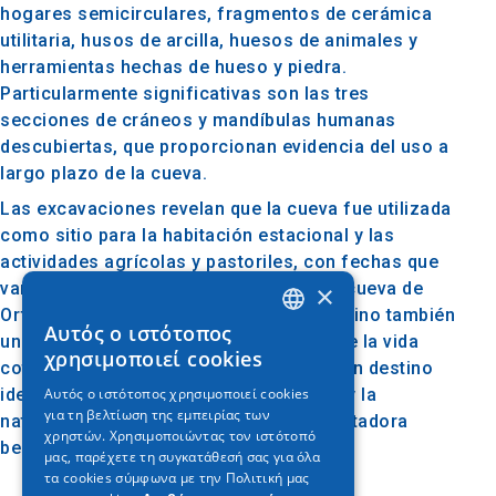
hogares semicirculares, fragmentos de cerámica
utilitaria, husos de arcilla, huesos de animales y
herramientas hechas de hueso y piedra.
Particularmente significativas son las tres
secciones de cráneos y mandíbulas humanas
descubiertas, que proporcionan evidencia del uso a
largo plazo de la cueva.
Las excavaciones revelan que la cueva fue utilizada
como sitio para la habitación estacional y las
actividades agrícolas y pastoriles, con fechas que
van desde el 6640 hasta el 1690 a.C. La cueva de
×
Orfeo no es solo un fenómeno natural, sino también
Αυτός ο ιστότοπος
GREEK
un viaje en el tiempo que arroja luz sobre la vida
χρησιμοποιεί cookies
cotidiana de nuestros antepasados. Es un destino
ENGLISH
Αυτός ο ιστότοπος χρησιμοποιεί cookies
ideal para los entusiastas de la historia y la
για τη βελτίωση της εμπειρίας των
GERMAN
naturaleza que deseen explorar la encantadora
χρηστών. Χρησιμοποιώντας τον ιστότοπό
belleza y el rico patrimonio de la zona.
μας, παρέχετε τη συγκατάθεσή σας για όλα
τα cookies σύμφωνα με την Πολιτική μας