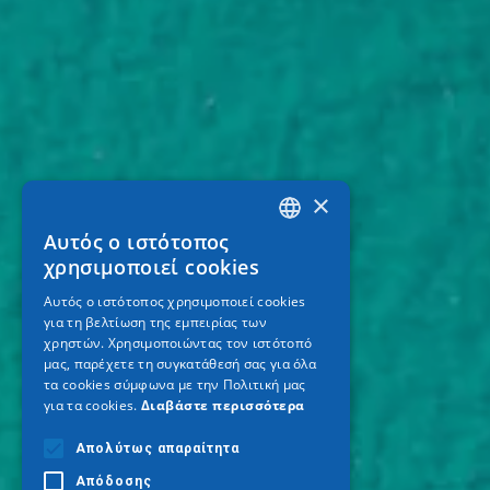
×
Αυτός ο ιστότοπος
GREEK
χρησιμοποιεί cookies
ENGLISH
Αυτός ο ιστότοπος χρησιμοποιεί cookies
για τη βελτίωση της εμπειρίας των
GERMAN
χρηστών. Χρησιμοποιώντας τον ιστότοπό
μας, παρέχετε τη συγκατάθεσή σας για όλα
τα cookies σύμφωνα με την Πολιτική μας
για τα cookies.
Διαβάστε περισσότερα
Απολύτως απαραίτητα
Απόδοσης