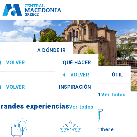
A DÓNDE IR
VOLVER
QUÉ HACER
onia Central
Ver todos
VOLVER
ÚTIL
randes experiencias
Ver todos
VOLVER
INSPIRACIÓN
Información
Ver todos
Imathia
randes experiencias
Ver todos
Cultura
Sol y mar
How to get there