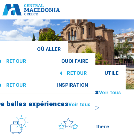
OÙ ALLER
RETOUR
QUOI FAIRE
ine centrale
Voir tous
RETOUR
UTILE
e belles expériences
Voir tous
RETOUR
INSPIRATION
Informations
Voir tous
Imathia
e belles expériences
Voir tous
Culture
Soleil et mer
How to get there