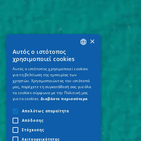
×
Αυτός ο ιστότοπος
GREEK
χρησιμοποιεί cookies
ENGLISH
Αυτός ο ιστότοπος χρησιμοποιεί cookies
για τη βελτίωση της εμπειρίας των
GERMAN
χρηστών. Χρησιμοποιώντας τον ιστότοπό
μας, παρέχετε τη συγκατάθεσή σας για όλα
τα cookies σύμφωνα με την Πολιτική μας
για τα cookies.
Διαβάστε περισσότερα
Απολύτως απαραίτητα
Απόδοσης
Στόχευσης
Λειτουργικότητας