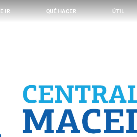
E IR
QUÉ HACER
ÚTIL