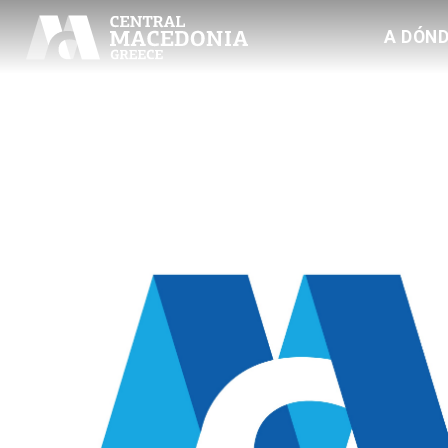
A DÓND