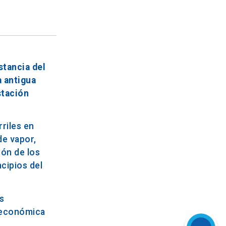
stancia del
a antigua
stación
riles en
de vapor,
ión de los
ncipios del
s
y económica