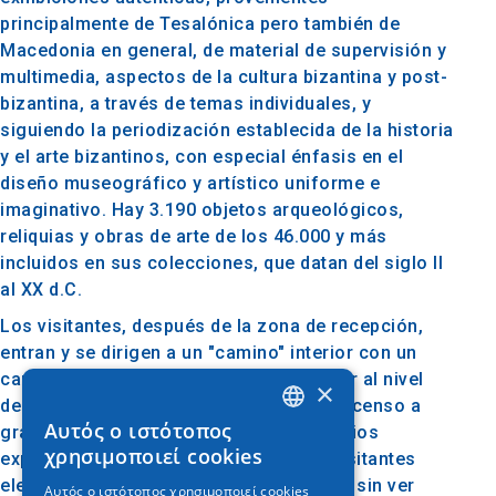
principalmente de Tesalónica pero también de
Macedonia en general, de material de supervisión y
multimedia, aspectos de la cultura bizantina y post-
bizantina, a través de temas individuales, y
siguiendo la periodización establecida de la historia
y el arte bizantinos, con especial énfasis en el
diseño museográfico y artístico uniforme e
imaginativo. Hay 3.190 objetos arqueológicos,
reliquias y obras de arte de los 46.000 y más
incluidos en sus colecciones, que datan del siglo II
al XX d.C.
Los visitantes, después de la zona de recepción,
entran y se dirigen a un "camino" interior con un
camino ascendente helicoidal para llegar al nivel
×
desde el que se inició a través de un descenso a
Αυτός ο ιστότοπος
gran escala. Esta calle unifica los espacios
GREEK
χρησιμοποιεί cookies
expositivos a la vez que permite a los visitantes
ENGLISH
elegir, es decir, visitar una sala concreta sin ver
Αυτός ο ιστότοπος χρησιμοποιεί cookies