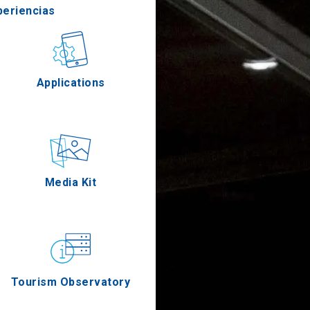
periencias
stronomía
Applications
Eventos
Media Kit
Tourism Observatory