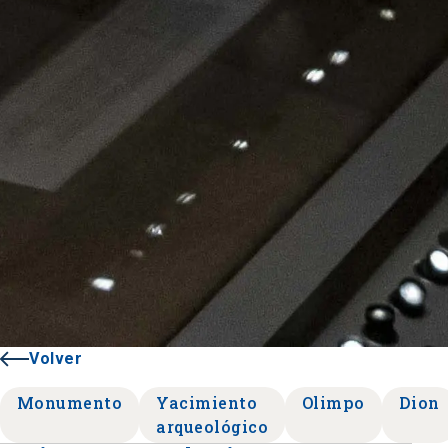
Volver
Monumento
Yacimiento
Olimpo
Dion
arqueológico