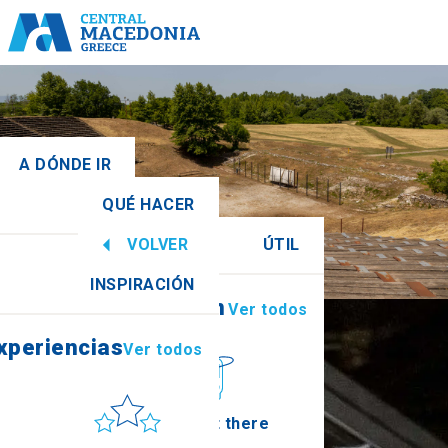
A DÓNDE IR
QUÉ HACER
tral
Ver todos
VOLVER
ÚTIL
xperiencias
Ver todos
INSPIRACIÓN
Información
Ver todos
Imathia
xperiencias
Ver todos
Sol y mar
How to get there