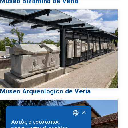
Museo Bizantino de Veria
Museo Arqueológico de Veria
×
Αυτός ο ιστότοπος
GREEK