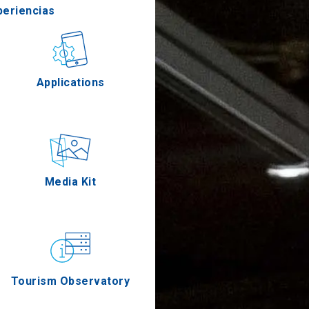
periencias
stronomía
Applications
Eventos
Media Kit
Tourism Observatory