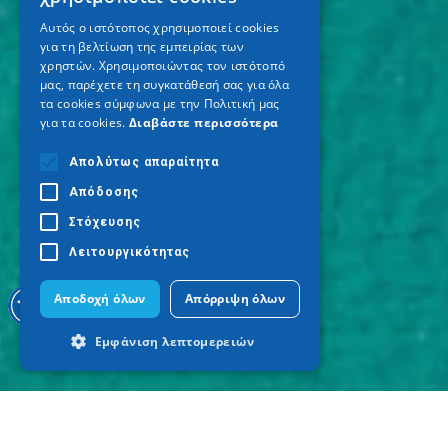
ENGLISH
Αυτός ο ιστότοπος χρησιμοποιεί cookies
για τη βελτίωση της εμπειρίας των
GERMAN
χρηστών. Χρησιμοποιώντας τον ιστότοπό
μας, παρέχετε τη συγκατάθεσή σας για όλα
τα cookies σύμφωνα με την Πολιτική μας
για τα cookies.
Διαβάστε περισσότερα
Απολύτως απαραίτητα
Απόδοσης
Στόχευσης
Λειτουργικότητας
Αποδοχή όλων
Απόρριψη όλων
Εμφάνιση λεπτομερειών
Απολύτως απαραίτητα
Απόδοσης
Στόχευσης
Λειτουργικότητας