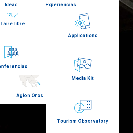
Ideas
Experiencias
Pella
l aire libre
Gastronomía
Applications
Serres
onferencias
Eventos
Media Kit
Agion Oros
Tourism Observatory