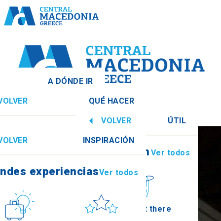
A DÓNDE IR
VOLVER
QUÉ HACER
ia Central
Ver todos
VOLVER
ÚTIL
ndes experiencias
Ver todos
VOLVER
INSPIRACIÓN
Información
Ver todos
Imathia
ndes experiencias
Ver todos
Cultura
Sol y mar
How to get there