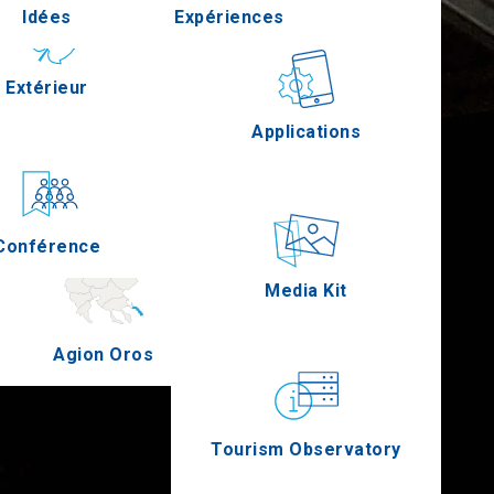
Idées
Expériences
Pella
Extérieur
Gastronomie
Applications
Serres
Conférence
Épreuves
Media Kit
Agion Oros
Tourism Observatory