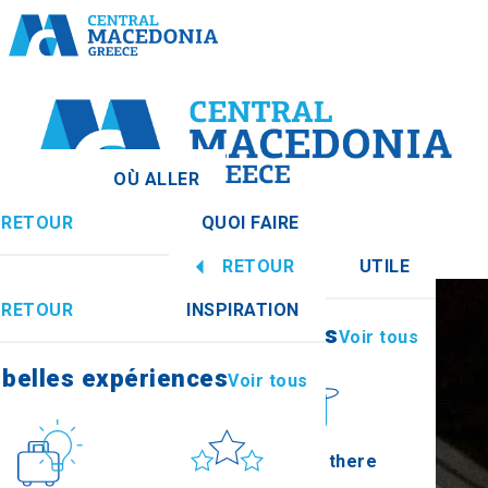
OÙ ALLER
RETOUR
QUOI FAIRE
e centrale
Voir tous
RETOUR
UTILE
 belles expériences
Voir tous
RETOUR
INSPIRATION
Informations
Voir tous
Imathia
 belles expériences
Voir tous
Culture
Soleil et mer
How to get there