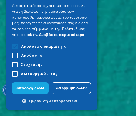
ENGLISH
Αυτός ο ιστότοπος χρησιμοποιεί cookies
για τη βελτίωση της εμπειρίας των
GERMAN
χρηστών. Χρησιμοποιώντας τον ιστότοπό
μας, παρέχετε τη συγκατάθεσή σας για όλα
τα cookies σύμφωνα με την Πολιτική μας
για τα cookies.
Διαβάστε περισσότερα
Απολύτως απαραίτητα
Απόδοσης
Στόχευσης
Λειτουργικότητας
Αποδοχή όλων
Απόρριψη όλων
Εμφάνιση λεπτομερειών
Απολύτως απαραίτητα
Απόδοσης
Στόχευσης
Λειτουργικότητας