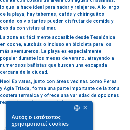
cuenta con costas de arena con aguas cristalinas,
lo que la hace ideal para nadar y relajarse. A lo largo
de la playa, hay tabernas, cafés y chiringuitos
donde los visitantes pueden disfrutar de comida y
bebida con vistas al mar.
La zona es fácilmente accesible desde Tesalónica
en coche, autobús o incluso en bicicleta para los
más aventureros. La playa es especialmente
popular durante los meses de verano, atrayendo a
numerosos bañistas que buscan una escapada
cercana de la ciudad.
Neoi Epivates, junto con áreas vecinas como Perea
y Agia Triada, forma una parte importante de la zona
costera termaica y ofrece una variedad de opciones
recreativas y de entretenimiento.
×
Αυτός ο ιστότοπος
GREEK
χρησιμοποιεί cookies
ENGLISH