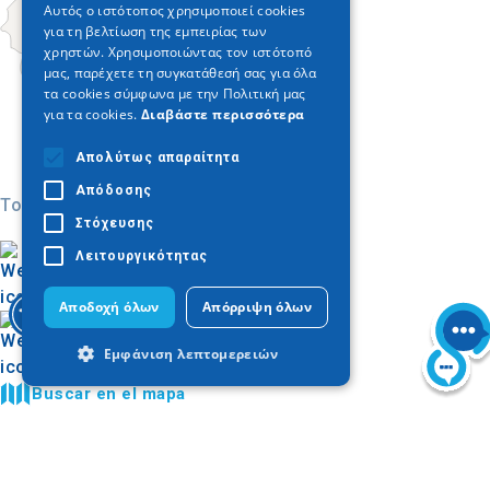
Αυτός ο ιστότοπος χρησιμοποιεί cookies
για τη βελτίωση της εμπειρίας των
GERMAN
χρηστών. Χρησιμοποιώντας τον ιστότοπό
μας, παρέχετε τη συγκατάθεσή σας για όλα
τα cookies σύμφωνα με την Πολιτική μας
για τα cookies.
Διαβάστε περισσότερα
Απολύτως απαραίτητα
Απόδοσης
Today
Στόχευσης
Λειτουργικότητας
Αποδοχή όλων
Απόρριψη όλων
Εμφάνιση λεπτομερειών
Buscar en el mapa
Municipio de Thermaikos
Απολύτως απαραίτητα
Απόδοσης
Galería de imágenes
Στόχευσης
Λειτουργικότητας