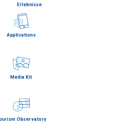
Erlebnisse
Gastronomie
Applications
Ereignisse
Media Kit
os
ourism Observatory