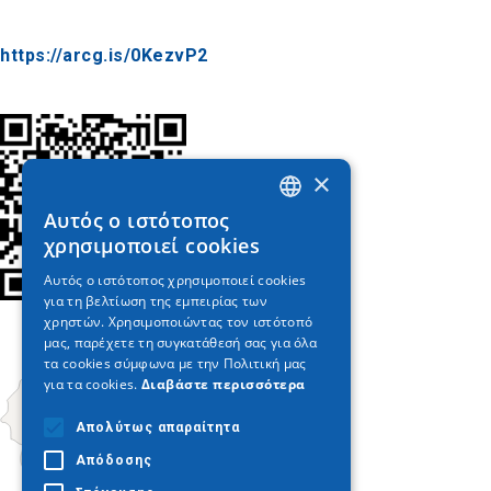
https://arcg.is/0KezvP2
×
Αυτός ο ιστότοπος
GREEK
χρησιμοποιεί cookies
ENGLISH
Αυτός ο ιστότοπος χρησιμοποιεί cookies
για τη βελτίωση της εμπειρίας των
GERMAN
χρηστών. Χρησιμοποιώντας τον ιστότοπό
μας, παρέχετε τη συγκατάθεσή σας για όλα
τα cookies σύμφωνα με την Πολιτική μας
για τα cookies.
Διαβάστε περισσότερα
Απολύτως απαραίτητα
Απόδοσης