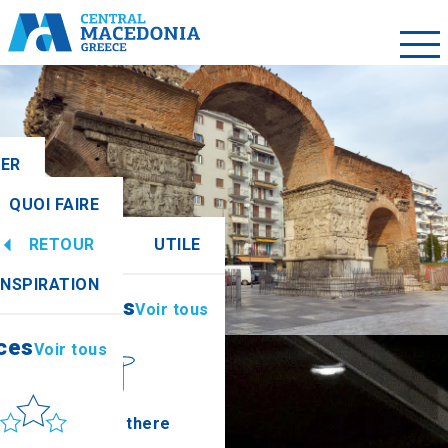
LER
QUOI FAIRE
RETOUR
UTILE
ces
Voir tous
INSPIRATION
Informations
Voir tous
ces
Voir tous
leil et mer
How to get there