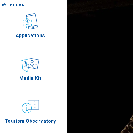
xpériences
stronomie
Applications
Épreuves
Media Kit
Tourism Observatory