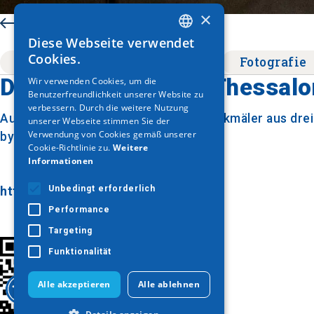
×
Zurück
Diese Webseite verwendet
GREEK
Cookies.
Thessaloniki
Denkmal
Fotografie
ENGLISH
Die Geschichte von Thessalo
Wir verwenden Cookies, um die
Benutzerfreundlichkeit unserer Website zu
GERMAN
verbessern. Durch die weitere Nutzung
Auf dieser digitalen Karte werden Denkmäler aus drei
unserer Webseite stimmen Sie der
Verwendung von Cookies gemäß unserer
byzantinischen und der osmanische.
Cookie-Richtlinie zu.
Weitere
Informationen
Unbedingt erforderlich
https://arcg.is/uT9TS2
Performance
Targeting
Funktionalität
Alle akzeptieren
Alle ablehnen