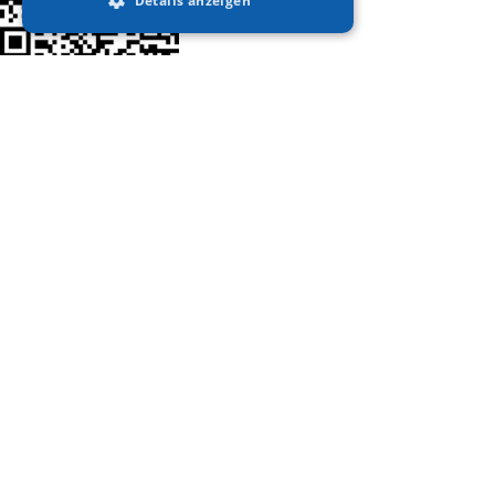
Details anzeigen
Unbedingt erforderlich
Performance
Targeting
Funktionalität
Unbedingt erforderliche Cookies
ermöglichen wesentliche Kernfunktionen
der Website wie die Benutzeranmeldung
und die Kontoverwaltung. Ohne die
unbedingt erforderlichen Cookies kann
die Website nicht ordnungsgemäß
verwendet werden.
Anbieter /
Name
Ablaufdatum
Be
Domäne
VISITOR_PRIVACY_METADATA
6 Monate
Αυ
YouTube
Today
χρ
.youtube.com
γι
απ
συ
το
τι
απ
τη