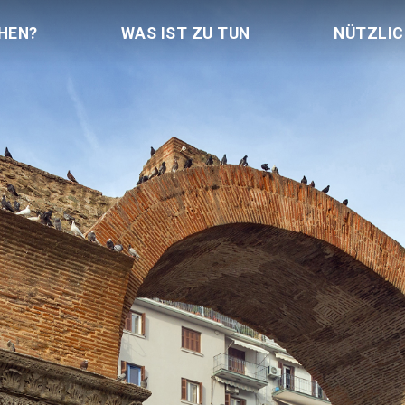
HEN?
WAS IST ZU TUN
NÜTZLI