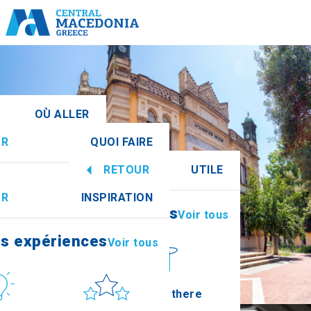
OÙ ALLER
UR
QUOI FAIRE
ntrale
Voir tous
RETOUR
UTILE
es expériences
Voir tous
UR
INSPIRATION
Informations
Voir tous
Imathia
es expériences
Voir tous
ure
Soleil et mer
How to get there