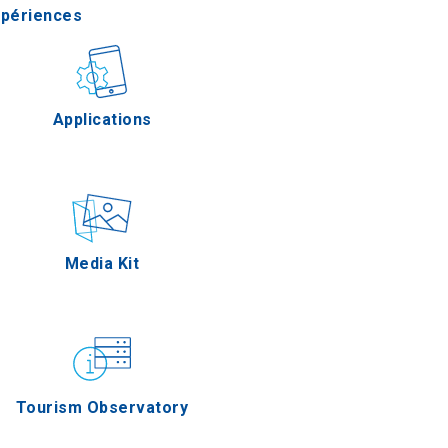
xpériences
stronomie
Applications
Épreuves
Media Kit
Tourism Observatory