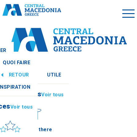
LER
QUOI FAIRE
RETOUR
UTILE
ces
Voir tous
INSPIRATION
Informations
Voir tous
ces
Voir tous
leil et mer
How to get there