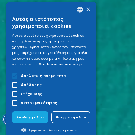
×
Αυτός ο ιστότοπος
GREEK
χρησιμοποιεί cookies
ENGLISH
Αυτός ο ιστότοπος χρησιμοποιεί cookies
για τη βελτίωση της εμπειρίας των
GERMAN
χρηστών. Χρησιμοποιώντας τον ιστότοπό
μας, παρέχετε τη συγκατάθεσή σας για όλα
τα cookies σύμφωνα με την Πολιτική μας
για τα cookies.
Διαβάστε περισσότερα
Απολύτως απαραίτητα
Απόδοσης
Στόχευσης
Λειτουργικότητας
Αποδοχή όλων
Απόρριψη όλων
Εμφάνιση λεπτομερειών