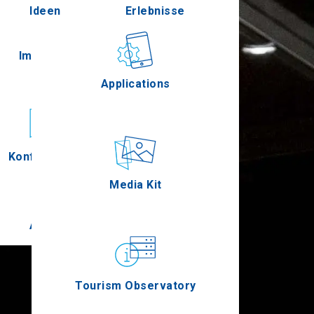
Ideen
Erlebnisse
Pella
Im Freien
Gastronomie
Applications
Serres
Konferenzen
Ereignisse
Media Kit
Agion Oros
Tourism Observatory