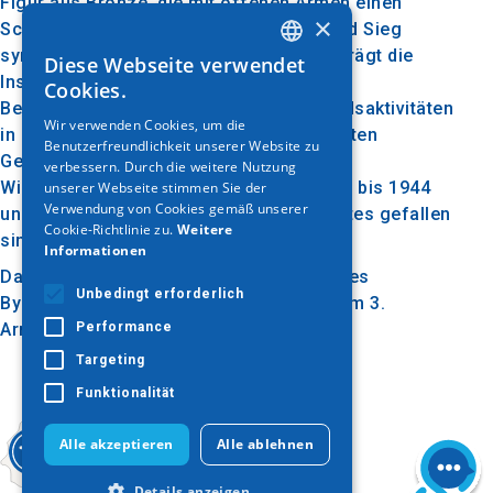
Figur aus Bronze, die mit offenen Armen einen
×
Schritt nach vorne macht und Freiheit und Sieg
symbolisiert. Der Sockel des Denkmals trägt die
Diese Webseite verwendet
GREEK
Inschrift: "Denkmal für die von den
Cookies.
Besatzungsbehörden für ihre Widerstandsaktivitäten
ENGLISH
Wir verwenden Cookies, um die
in der Zeit von 1941 bis 1944 hingerichteten
Benutzerfreundlichkeit unserer Website zu
GERMAN
Gendarmerie und Polizei für ihre
verbessern. Durch die weitere Nutzung
Widerstandstätigkeit in der Zeit von 1941 bis 1944
unserer Webseite stimmen Sie der
Verwendung von Cookies gemäß unserer
und für alle, die in Ausübung ihres Dienstes gefallen
Cookie-Richtlinie zu.
Weitere
sind."
Informationen
Das Denkmal befindet sich in der Nähe des
Unbedingt erforderlich
Byzantinischen Museums, gegenüber dem 3.
Armeekorps in Thessaloniki.
Performance
Targeting
Funktionalität
Alle akzeptieren
Alle ablehnen
Details anzeigen