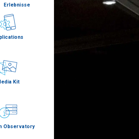
Erlebnisse
Gastronomie
plications
Ereignisse
edia Kit
m Observatory