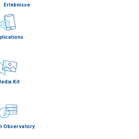
Erlebnisse
Gastronomie
plications
Ereignisse
edia Kit
m Observatory