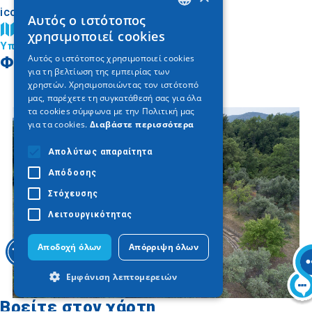
Αυτός ο ιστότοπος
GREEK
Βρείτε στον χάρτη
χρησιμοποιεί cookies
Υπουργείο Πολιτισμού
ENGLISH
Αυτός ο ιστότοπος χρησιμοποιεί cookies
Φωτογραφίες
για τη βελτίωση της εμπειρίας των
GERMAN
χρηστών. Χρησιμοποιώντας τον ιστότοπό
μας, παρέχετε τη συγκατάθεσή σας για όλα
τα cookies σύμφωνα με την Πολιτική μας
για τα cookies.
Διαβάστε περισσότερα
Απολύτως απαραίτητα
Απόδοσης
Στόχευσης
Λειτουργικότητας
Αποδοχή όλων
Απόρριψη όλων
Εμφάνιση λεπτομερειών
Βρείτε στον χάρτη