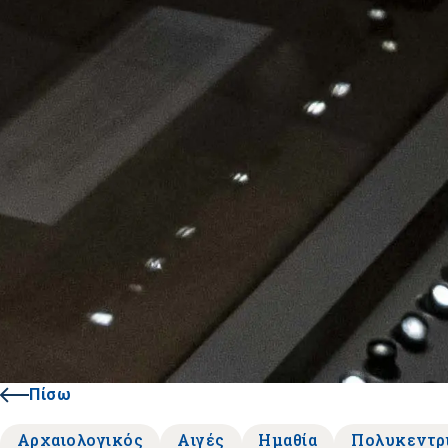
Πίσω
Αρχαιολογικός
Αιγές
Ημαθία
Πολυκεντρ