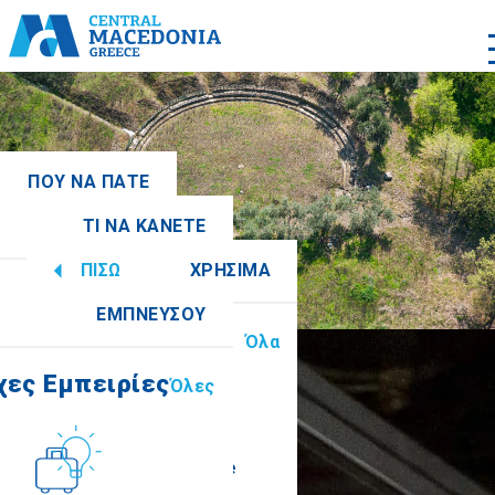
ΠΟΥ ΝΑ ΠΑΤΕ
ΤΙ ΝΑ ΚΑΝΕΤΕ
Ενότητες
Όλες
ΠΙΣΩ
ΧΡΗΣΙΜΑ
ες Εμπειρίες
Όλες
ΕΜΠΝΕΥΣΟΥ
Πληροφορίες
Όλα
Ημαθία
ες Εμπειρίες
Όλες
Πολιτισμός
How to get there