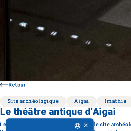
Retour
Site archéologique
Aigai
Imathia
Le théâtre antique d’Aigai
×
Le théâtre antique d’Aigai, situé dans le site arché