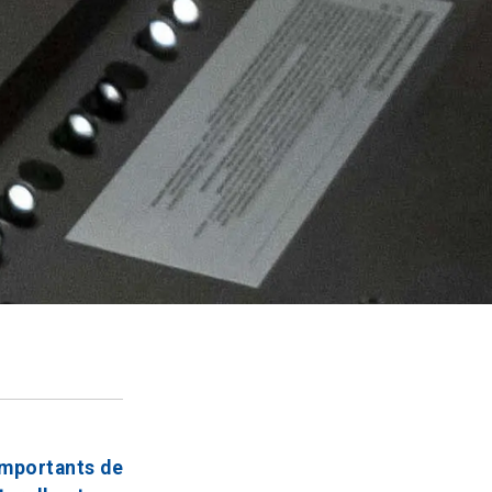
 importants de