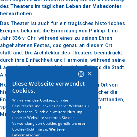
des Theaters im täglichen Leben der Makedonier
hervorhoben.
Das Theater ist auch für ein tragisches historisches
Ereignis bekannt: die Ermordung von Philipp II. im
Jahr 336 v. Chr. während eines zu seinen Ehren
abgehaltenen Festes, das genau an diesem Ort
stattfand. Die Architektur des Theaters beeindruckt
durch ihre Einfachheit und Harmonie, während seine
Lage einen Panoramablick auf das Tal und die Stadt
×
Aigai bietet.
Diese Webseite verwendet
Heute ist das antike Theater von Aigai ein Ort von
GREEK
Cookies.
historischer Bedeutung, an dem die Besucher die
ENGLISH
Energie der großen Ereignisse, die dort stattfanden,
Wir verwenden Cookies, um die
Benutzerfreundlichkeit unserer Website zu
GERMAN
spüren und das kulturelle Erbe des antiken
verbessern. Durch die weitere Nutzung
Makedonien schätzen können.
unserer Webseite stimmen Sie der
Verwendung von Cookies gemäß unserer
Cookie-Richtlinie zu.
Weitere
Informationen