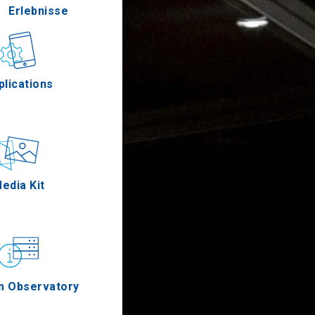
Erlebnisse
Gastronomie
plications
Ereignisse
edia Kit
m Observatory