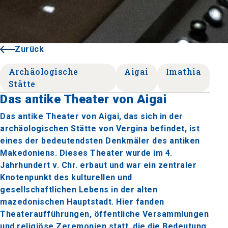
Zurück
Archäologische
Aigai
Imathia
Stätte
Das antike Theater von Aigai
Das antike Theater von Aigai, das sich in der
archäologischen Stätte von Vergina befindet, ist
eines der bedeutendsten Denkmäler des antiken
Makedoniens. Dieses Theater wurde im 4.
Jahrhundert v. Chr. erbaut und war ein zentraler
Knotenpunkt des kulturellen und
gesellschaftlichen Lebens in der alten
mazedonischen Hauptstadt. Hier fanden
Theateraufführungen, öffentliche Versammlungen
und religiöse Zeremonien statt, die die Bedeutung