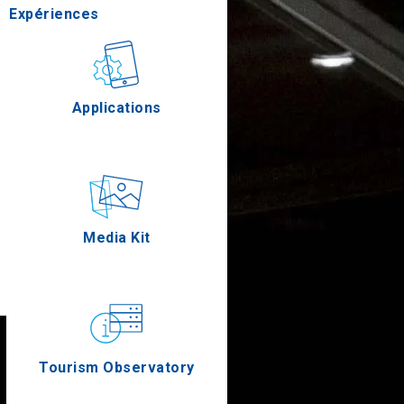
Expériences
Gastronomie
Applications
Épreuves
Media Kit
Tourism Observatory