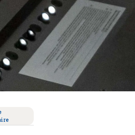
e
aire