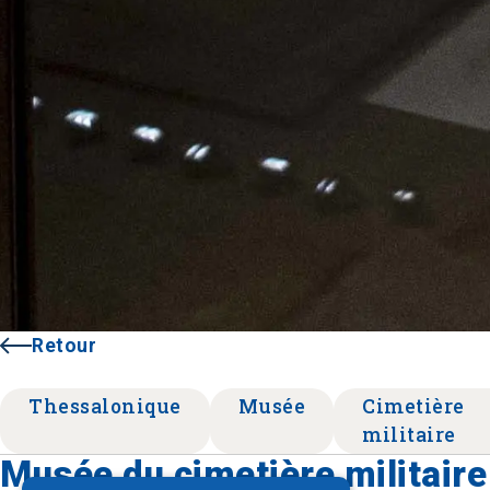
Retour
Thessalonique
Musée
Cimetière
militaire
Musée du cimetière militaire 