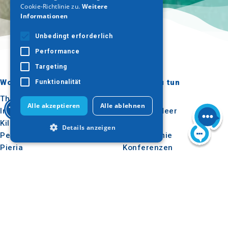
Cookie-Richtlinie zu.
Weitere
Informationen
Unbedingt erforderlich
Performance
Targeting
Wohin gehen?
Was ist zu tun
Funktionalität
Thessaloniki
Kultur
Alle akzeptieren
Alle ablehnen
Imathia
Sonne & Meer
Kilkis
Im Freien
Details anzeigen
Pella
Gastronomie
Pieria
Konferenzen
Serres
Unbedingt erforderlich
Chalkidiki
Performance
Targeting
Agion Oros
Funktionalität
Unbedingt erforderliche Cookies
Nützlich
Inspiration
ermöglichen wesentliche Kernfunktionen
der Website wie die Benutzeranmeldung