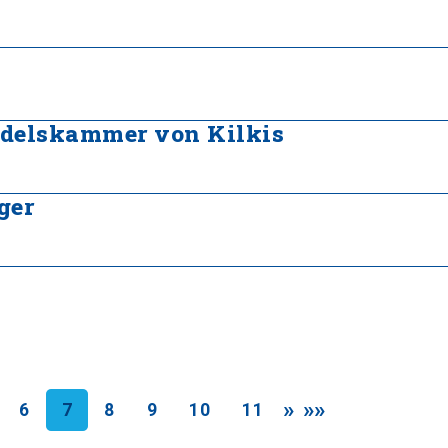
ndelskammer von Kilkis
ger
»
»»
6
7
8
9
10
11