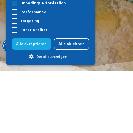
Unbedingt erforderlich
Performance
Targeting
Funktionalität
Alle akzeptieren
Alle ablehnen
Details anzeigen
Unbedingt erforderlich
Performance
Targeting
Funktionalität
Unbedingt erforderliche Cookies
ermöglichen wesentliche Kernfunktionen
der Website wie die Benutzeranmeldung
und die Kontoverwaltung. Ohne die
Wohin gehen?
Was ist zu tun
unbedingt erforderlichen Cookies kann
die Website nicht ordnungsgemäß
Thessaloniki
Kultur