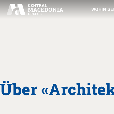
WOHIN GE
Über «Archite