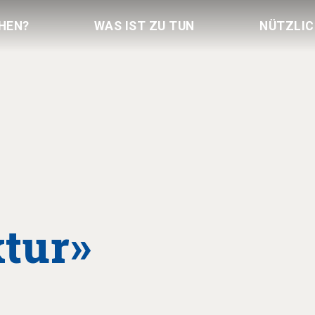
HEN?
WAS IST ZU TUN
NÜTZLI
ktur»