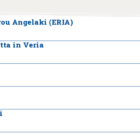
rou Angelaki (ERIA)
tta in Veria
i