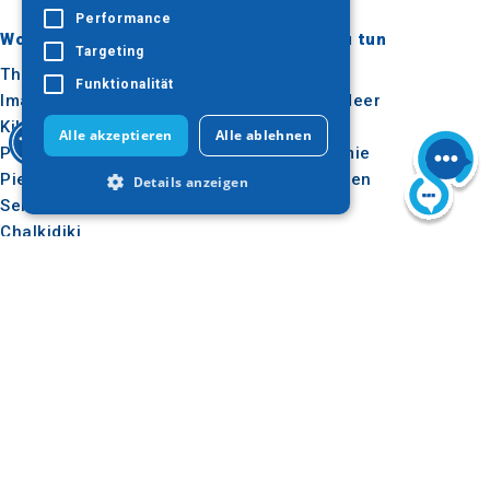
Performance
Wohin gehen?
Was ist zu tun
Targeting
Thessaloniki
Kultur
Funktionalität
Imathia
Sonne & Meer
Kilkis
Im Freien
Alle akzeptieren
Alle ablehnen
Pella
Gastronomie
Pieria
Konferenzen
Details anzeigen
Serres
Chalkidiki
Agion Oros
Unbedingt erforderlich
Performance
Targeting
Nützlich
Inspiration
Funktionalität
Wie man dorthin kommt
Erlebnisse
Unbedingt erforderliche Cookies
ermöglichen wesentliche Kernfunktionen
Anwendungen
Reise-Ideen
der Website wie die Benutzeranmeldung
Medienpaket
und die Kontoverwaltung. Ohne die
unbedingt erforderlichen Cookies kann
Beobachtungsstelle für
die Website nicht ordnungsgemäß
Tourismus
verwendet werden.
E-learning für